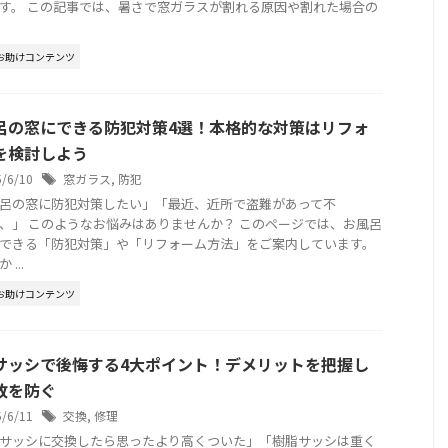
す。 この記事では、暑さで窓ガラスが割れる原因や割れた場合の
お助けコンテンツ
呂の窓にできる防犯対策4選！本格的な対策はリフォ
を検討しよう
5/6/10
窓ガラス
,
防犯
呂の窓に防犯対策したい」「最近、近所で盗難があって不
、」 このようなお悩みはありませんか？ このページでは、お風呂
できる「防犯対策」や「リフォーム方法」をご案内しています。
...
お助けコンテンツ
サッシで後悔する4大ポイント！デメリットを把握し
敗を防ぐ
5/6/11
交換
,
修理
サッシに交換したら思ったより高くついた」「樹脂サッシは重く