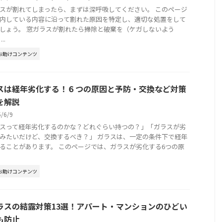
スが割れてしまったら、まずは深呼吸してください。 このページ
内している内容に沿って割れた原因を特定し、適切な処置をして
しょう。 窓ガラスが割れたら掃除と破棄を（ケガしないよう
..
お助けコンテンツ
スは経年劣化する！６つの原因と予防・交換など対策
を解説
5/6/9
スって経年劣化するのかな？どれぐらい持つの？」「ガラスが劣
みたいだけど、交換するべき？」 ガラスは、一定の条件下で経年
ることがあります。 このページでは、ガラスが劣化する6つの原
お助けコンテンツ
ラスの結露対策13選！アパート・マンションのひどい
も防止