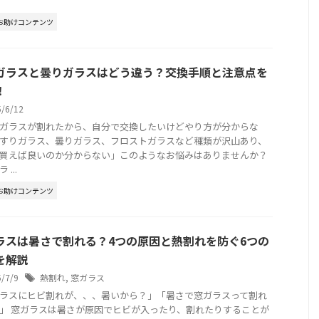
お助けコンテンツ
ガラスと曇りガラスはどう違う？交換手順と注意点を
！
5/6/12
ガラスが割れたから、自分で交換したいけどやり方が分からな
すりガラス、曇りガラス、フロストガラスなど種類が沢山あり、
買えば良いのか分からない」このようなお悩みはありませんか？
...
お助けコンテンツ
ラスは暑さで割れる？4つの原因と熱割れを防ぐ6つの
を解説
5/7/9
熱割れ
,
窓ガラス
ラスにヒビ割れが、、、暑いから？」「暑さで窓ガラスって割れ
」 窓ガラスは暑さが原因でヒビが入ったり、割れたりすることが