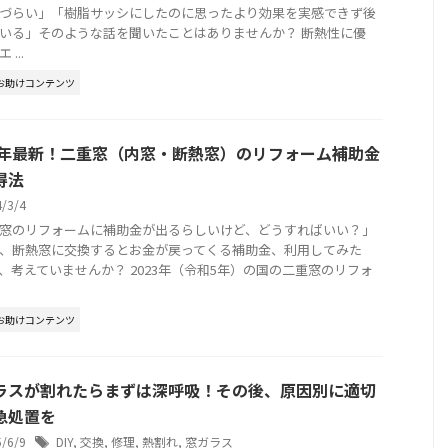
づらい」「樹脂サッシにしたのに思ったより効果を実感できず後
いる」そのような話を聞いたことはありませんか？ 断熱性に優
...
お助けコンテンツ
23年最新！二重窓（内窓・断熱窓）のリフォーム補助金
得法
4/3/4
窓のリフォームに補助金が出るらしいけど、どうすればいい？」
、断熱窓に交換するとお金が戻ってくる補助金、利用してみた
、考えていませんか？ 2023年（令和5年）の国の二重窓のリフォ
お助けコンテンツ
ラスが割れたらまずは深呼吸！その後、原因別に適切
急処置を
5/6/9
DIY
,
交換
,
修理
,
熱割れ
,
窓ガラス