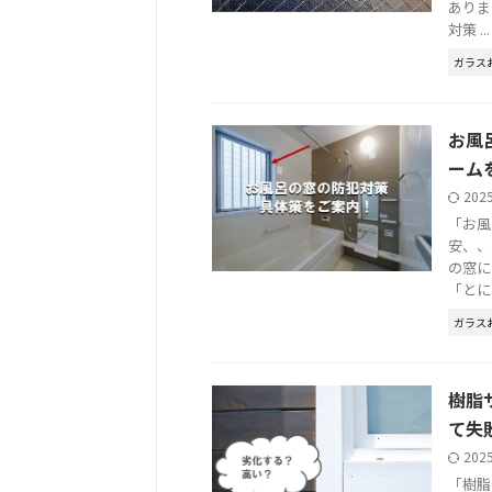
ありま
対策 ...
ガラス
お風
ーム
202
「お風
安、、
の窓に
「とにか 
ガラス
樹脂
て失
202
「樹脂