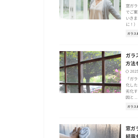
窓ガラ
でご案
いきま
に！） .
ガラス
ガラ
方法
202
「ガラ
化した
劣化す
因と ...
ガラス
窓ガ
結露