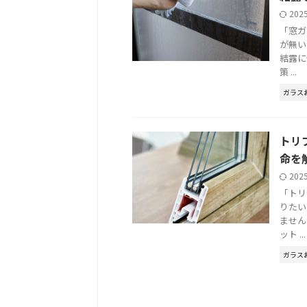
202
「窓ガ
が無い
結露に
策 ...
ガラス
トリ
命を
202
「トリ
りたい
ません
ット ...
ガラス