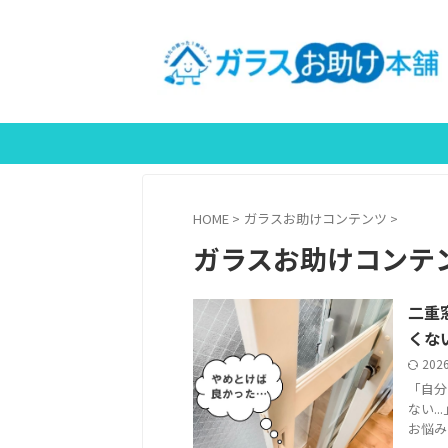
＼事前
HOME
>
ガラスお助けコンテンツ
>
ガラスお助けコンテ
二重
くな
202
「自分
ない.
お悩み