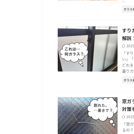
...
ガラス
すり
解説
202
「すり
い」「
どれを
曇りガラ 
ガラス
窓ガ
対策
202
「窓ガ
るの？