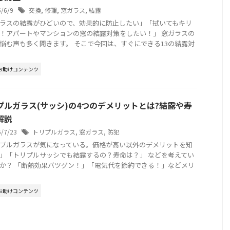
5/6/9
交換
,
修理
,
窓ガラス
,
結露
ラスの結露がひどいので、効果的に防止したい」「拭いてもキリ
！アパートやマンションの窓の結露対策をしたい！」 窓ガラスの
悩む声も多く聞きます。 そこで今回は、すぐにできる13の結露対
お助けコンテンツ
プルガラス(サッシ)の4つのデメリットとは?結露や寿
解説
5/7/23
トリプルガラス
,
窓ガラス
,
防犯
プルガラスが気になっている。価格が高い以外のデメリットを知
」「トリプルサッシでも結露するの？寿命は？」 などを考えてい
か？ 「断熱効果バツグン！」「電気代を節約できる！」などメリ
お助けコンテンツ