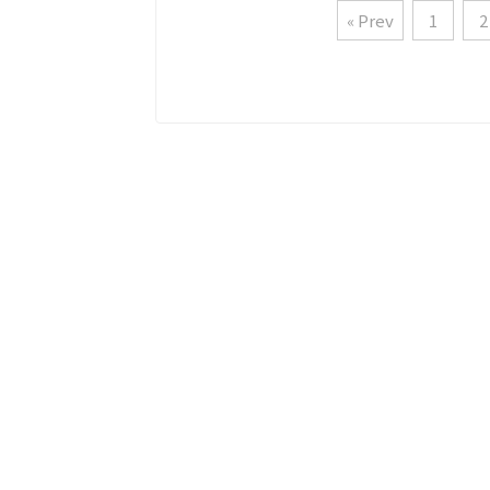
« Prev
1
2