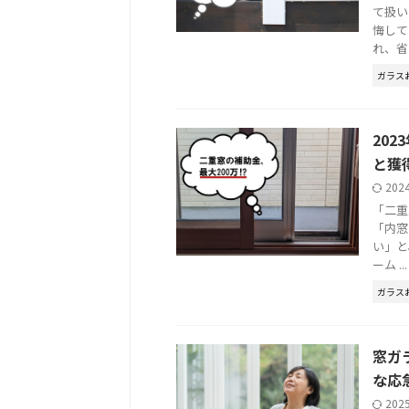
て扱い
悔して
れ、省エ 
ガラス
20
と獲
202
「二重
「内窓
い」と
ーム ...
ガラス
窓ガ
な応
202