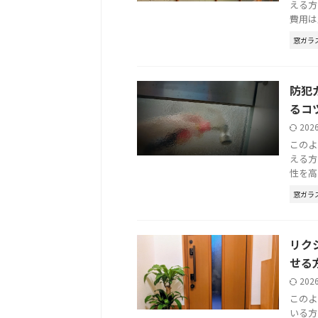
える方
費用は
窓ガラ
防犯
るコ
202
このよ
える方
性を高
窓ガラ
リク
せる
202
このよ
いる方