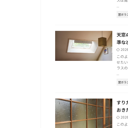
スは高
...
窓ガラ
天窓
準な
202
このよ
せたい
ラスの
...
窓ガラ
すり
おき
202
このよ