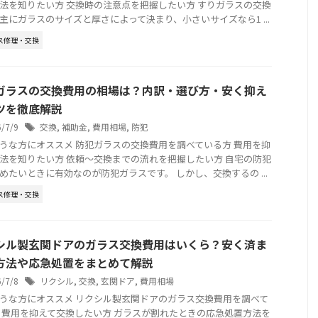
法を知りたい方 交換時の注意点を把握したい方 すりガラスの交換
主にガラスのサイズと厚さによって決まり、小さいサイズなら1 ...
ス修理・交換
ガラスの交換費用の相場は？内訳・選び方・安く抑え
ツを徹底解説
6/7/9
交換
,
補助金
,
費用相場
,
防犯
うな方にオススメ 防犯ガラスの交換費用を調べている方 費用を抑
法を知りたい方 依頼〜交換までの流れを把握したい方 自宅の防犯
めたいときに有効なのが防犯ガラスです。 しかし、交換するの ...
ス修理・交換
シル製玄関ドアのガラス交換費用はいくら？安く済ま
方法や応急処置をまとめて解説
6/7/8
リクシル
,
交換
,
玄関ドア
,
費用相場
うな方にオススメ リクシル製玄関ドアのガラス交換費用を調べて
 費用を抑えて交換したい方 ガラスが割れたときの応急処置方法を