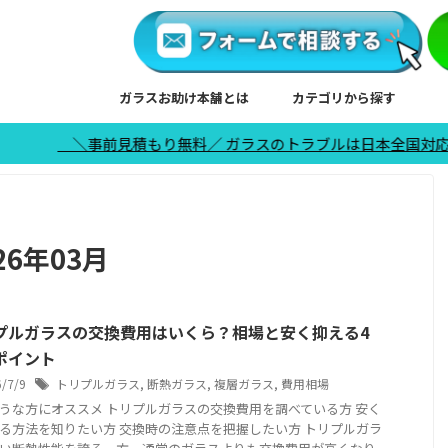
ガラスお助け本舗とは
カテゴリから探す
事前見積もり無料／ ガラスのトラブルは日本全国対応※沖縄、離島は
6年03月
プルガラスの交換費用はいくら？相場と安く抑える4
ポイント
6/7/9
トリプルガラス
,
断熱ガラス
,
複層ガラス
,
費用相場
うな方にオススメ トリプルガラスの交換費用を調べている方 安く
る方法を知りたい方 交換時の注意点を把握したい方 トリプルガラ