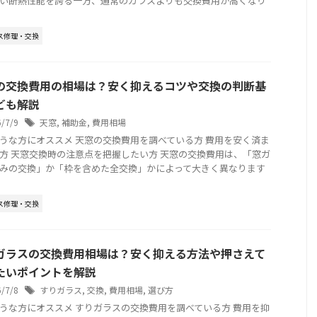
い断熱性能を誇る一方、通常のガラスよりも交換費用が高くなり
ス修理・交換
の交換費用の相場は？安く抑えるコツや交換の判断基
ども解説
6/7/9
天窓
,
補助金
,
費用相場
うな方にオススメ 天窓の交換費用を調べている方 費用を安く済ま
方 天窓交換時の注意点を把握したい方 天窓の交換費用は、「窓ガ
みの交換」か「枠を含めた全交換」かによって大きく異なります
ス修理・交換
ガラスの交換費用相場は？安く抑える方法や押さえて
たいポイントを解説
6/7/8
すりガラス
,
交換
,
費用相場
,
選び方
うな方にオススメ すりガラスの交換費用を調べている方 費用を抑